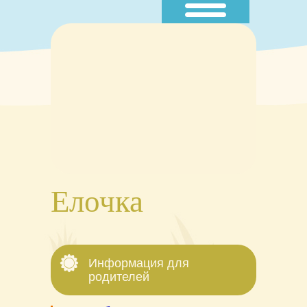
Главная
Наш коллектив
Группы
Наши события
Контакты
Специалисты
Елочка
Проекты
Информация для
родителей